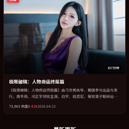
157分钟
极限破晓：人物命运终局篇
《极限破晓：人物命运终局篇》由刁亦男执导，美国参与出品与发
行。周冬雨、河正宇领衔主演，白宇、段奕宏、菊地凛子联袂出
演。在罪案类型框架下完成对时代焦虑的隐喻表达。全片以「剧
73,963
热度
8.4
分
2026-04-23
情」类型为骨架，在叙事、表演与视听上力求统一。定于 2026-12-
13 在内地院线及主流平台同步亮相，2026 年度话题片中口碑稳健，
适合喜欢强情节与人物弧光的观众完整观看。