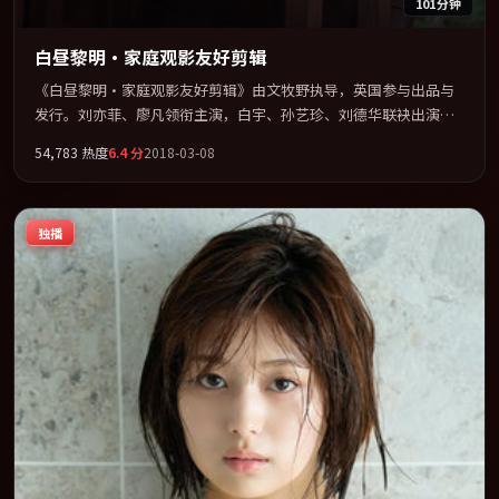
101分钟
白昼黎明·家庭观影友好剪辑
《白昼黎明·家庭观影友好剪辑》由文牧野执导，英国参与出品与
发行。刘亦菲、廖凡领衔主演，白宇、孙艺珍、刘德华联袂出演。
用悬疑外壳包裹对家庭与归属的柔软书写。全片以「奇幻」类型为
54,783
热度
6.4
分
2018-03-08
骨架，在叙事、表演与视听上力求统一。定于 2018-11-25 在内地院
线及主流平台同步亮相，2018 年度话题片中口碑稳健，适合喜欢强
情节与人物弧光的观众完整观看。
独播