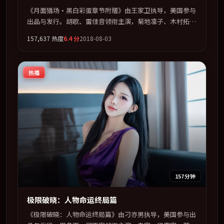
《月面猎场·黑白彩蛋章节附赠》由王家卫执导，美国参与
出品与发行。胡歌、雷佳音领衔主演，菊地凛子、木村拓
哉、咏梅、秦昊联袂出演。在罪案类型框架下完成对时代焦
157,637
热度
6.4
分
2018-08-03
虑的隐喻表达。全片以「奇幻」类型为骨架，在叙事、表演
与视听上力求统一。定于 2018-01-15 在内地院线及主流平
台同步亮相，2018 年度话题片中口碑稳健，适合喜欢强情
热播
节与人物弧光的观众完整观看。
157分钟
极限破晓：人物命运终局篇
《极限破晓：人物命运终局篇》由刁亦男执导，美国参与出