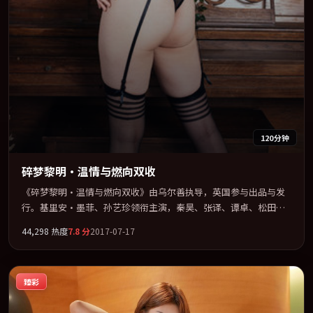
120分钟
碎梦黎明·温情与燃向双收
《碎梦黎明·温情与燃向双收》由乌尔善执导，英国参与出品与发
行。基里安·墨菲、孙艺珍领衔主演，秦昊、张译、谭卓、松田龙
平联袂出演。多条时间线交织，真相在最后一刻才缓缓合拢。全片
44,298
热度
7.8
分
2017-07-17
以「喜剧」类型为骨架，在叙事、表演与视听上力求统一。定于
2017-08-01 在内地院线及主流平台同步亮相，2017 年度话题片中口
碑稳健，适合喜欢强情节与人物弧光的观众完整观看。
臻彩