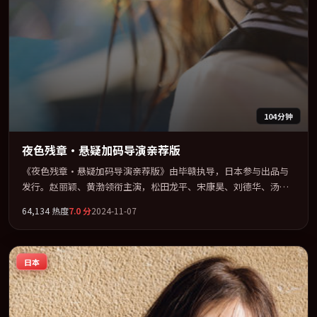
104分钟
夜色残章·悬疑加码导演亲荐版
《夜色残章·悬疑加码导演亲荐版》由毕赣执导，日本参与出品与
发行。赵丽颖、黄渤领衔主演，松田龙平、宋康昊、刘德华、汤唯
联袂出演。把一场意外写成对命运与选择的漫长追问。全片以「惊
64,134
热度
7.0
分
2024-11-07
悚」类型为骨架，在叙事、表演与视听上力求统一。定于 2024-11-
17 在内地院线及主流平台同步亮相，2024 年度话题片中口碑稳健，
适合喜欢强情节与人物弧光的观众完整观看。
日本