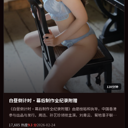
128分钟
白昼倒计时·幕后制作全纪录附赠
《白昼倒计时·幕后制作全纪录附赠》由是枝裕和执导，中国香港
参与出品与发行。周迅、孙艺珍领衔主演，刘青云、菊地凛子联袂
出演。在信任崩塌与自我救赎之间反复拉扯。全片以「动作」类型
17,685
热度
9.3
分
2026-02-24
为骨架，在叙事、表演与视听上力求统一。定于 2026-11-14 在内地