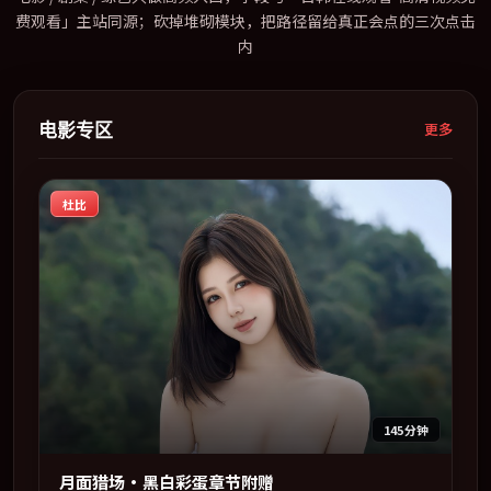
费观看」主站同源；砍掉堆砌模块，把路径留给真正会点的三次点击
内
电影专区
更多
杜比
145分钟
月面猎场·黑白彩蛋章节附赠