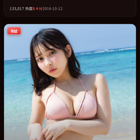
雨、段奕宏联袂出演。公路、追车与心理战三线并进，张力持续堆
133,017
热度
8.4
分
2016-10-12
叠。全片以「犯罪」类型为骨架，在叙事、表演与视听上力求统
一。定于 2016-08-02 在内地院线及主流平台同步亮相，2016 年度
话题片中口碑稳健，适合喜欢强情节与人物弧光的观众完整观看。
完结