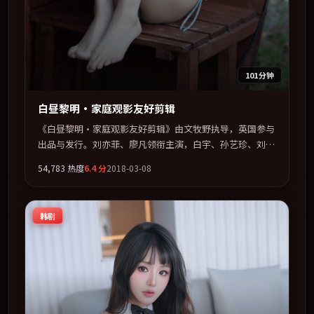
101分钟
白昼黎明·家庭观影友好剪辑
《白昼黎明·家庭观影友好剪辑》由文牧野执导，英国参与
出品与发行。刘亦菲、廖凡领衔主演，白宇、孙艺珍、刘德
华联袂出演。用悬疑外壳包裹对家庭与归属的柔软书写。全
54,783
热度
6.4
分
2018-03-08
片以「奇幻」类型为骨架，在叙事、表演与视听上力求统
一。定于 2018-11-25 在内地院线及主流平台同步亮相，
2018 年度话题片中口碑稳健，适合喜欢强情节与人物弧光
韩剧
的观众完整观看。