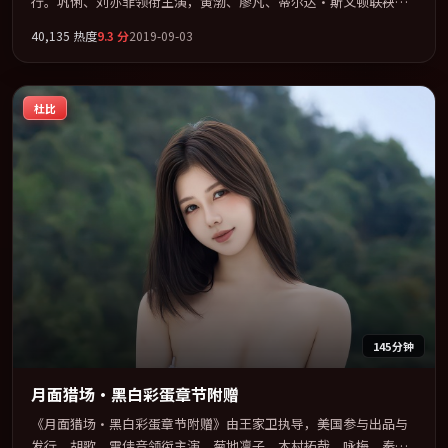
行。巩俐、刘亦菲领衔主演，黄渤、廖凡、蒂尔达·斯文顿联袂出
演。视听语言实验感十足，却不失叙事上的共情力。全片以「悬
40,135
热度
9.3
分
2019-09-03
疑」类型为骨架，在叙事、表演与视听上力求统一。定于 2019-09-
22 在内地院线及主流平台同步亮相，2019 年度话题片中口碑稳健，
适合喜欢强情节与人物弧光的观众完整观看。
杜比
145分钟
月面猎场·黑白彩蛋章节附赠
《月面猎场·黑白彩蛋章节附赠》由王家卫执导，美国参与出品与
发行。胡歌、雷佳音领衔主演，菊地凛子、木村拓哉、咏梅、秦昊