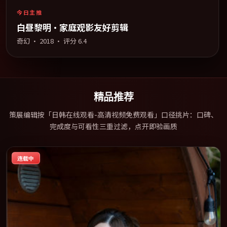
今日主推
白昼黎明·家庭观影友好剪辑
奇幻
·
2018
· 评分
6.4
精品推荐
策展编辑按「日韩在线观看-高清视频免费观看」口径挑片：口碑、
完成度与可看性三重过滤，点开即验画质
连载中