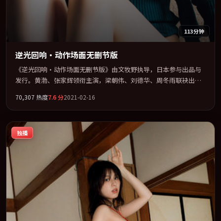
113分钟
逆光回响·动作场面无删节版
《逆光回响·动作场面无删节版》由文牧野执导，日本参与出品与
发行。黄渤、张家辉领衔主演，梁朝伟、刘德华、周冬雨联袂出
演。以冷峻镜头剖开都市缝隙里的人性温度。全片以「科幻」类型
70,307
热度
7.6
分
2021-02-16
为骨架，在叙事、表演与视听上力求统一。定于 2021-12-14 在内地
院线及主流平台同步亮相，2021 年度话题片中口碑稳健，适合喜欢
强情节与人物弧光的观众完整观看。
独播