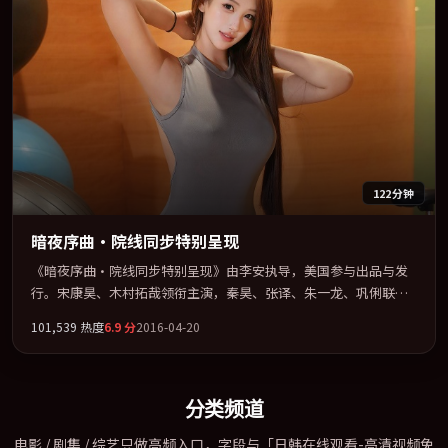
122分钟
暗夜序曲·院线同步特别呈现
《暗夜序曲·院线同步特别呈现》由李安执导，美国参与出品与发
行。宋康昊、木村拓哉领衔主演，秦昊、张译、朱一龙、巩俐联袂
出演。以冷峻镜头剖开都市缝隙里的人性温度。全片以「战争」类
101,539
热度
6.9
分
2016-04-20
型为骨架，在叙事、表演与视听上力求统一。定于 2016-08-28 在内
地院线及主流平台同步亮相，2016 年度话题片中口碑稳健，适合喜
欢强情节与人物弧光的观众完整观看。
分类频道
电影 / 剧集 / 综艺只做高频入口，字段与「日韩在线观看-高清视频免