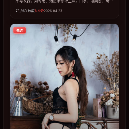
品与发行。周冬雨、河正宇领衔主演，白宇、段奕宏、菊地
凛子联袂出演。在罪案类型框架下完成对时代焦虑的隐喻表
73,963
热度
8.4
分
2026-04-23
达。全片以「剧情」类型为骨架，在叙事、表演与视听上力
求统一。定于 2026-12-13 在内地院线及主流平台同步亮
相，2026 年度话题片中口碑稳健，适合喜欢强情节与人物
完结
弧光的观众完整观看。