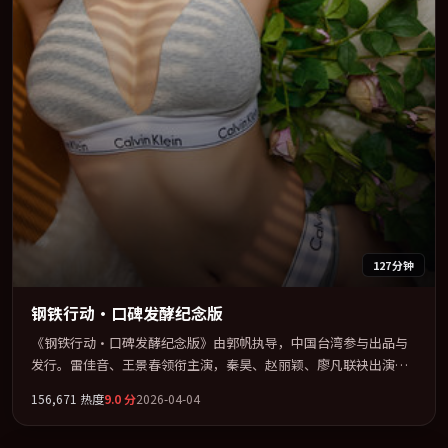
127分钟
钢铁行动·口碑发酵纪念版
《钢铁行动·口碑发酵纪念版》由郭帆执导，中国台湾参与出品与
发行。雷佳音、王景春领衔主演，秦昊、赵丽颖、廖凡联袂出演。
用悬疑外壳包裹对家庭与归属的柔软书写。全片以「喜剧」类型为
156,671
热度
9.0
分
2026-04-04
骨架，在叙事、表演与视听上力求统一。定于 2026-05-07 在内地院
线及主流平台同步亮相，2026 年度话题片中口碑稳健，适合喜欢强