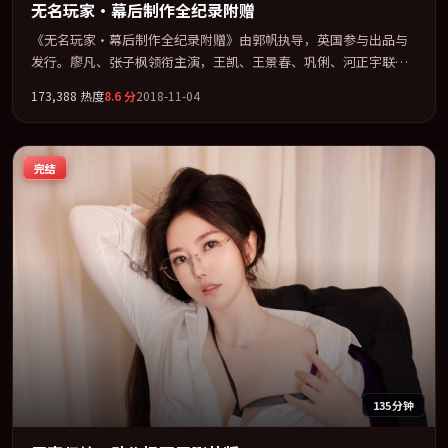
无名玩家·幕后制作全纪录附赠
《无名玩家·幕后制作全纪录附赠》由郭帆执导，英国参与出品与
发行。廖凡、张子枫领衔主演，王凯、王景春、巩俐、河正宇联袂
出演。用悬疑外壳包裹对家庭与归属的柔软书写。全片以「爱情」
173,388
热度
8.6
分
2018-11-04
类型为骨架，在叙事、表演与视听上力求统一。定于 2018-08-16 在
内地院线及主流平台同步亮相，2018 年度话题片中口碑稳健，适合
喜欢强情节与人物弧光的观众完整观看。
完结
135分钟