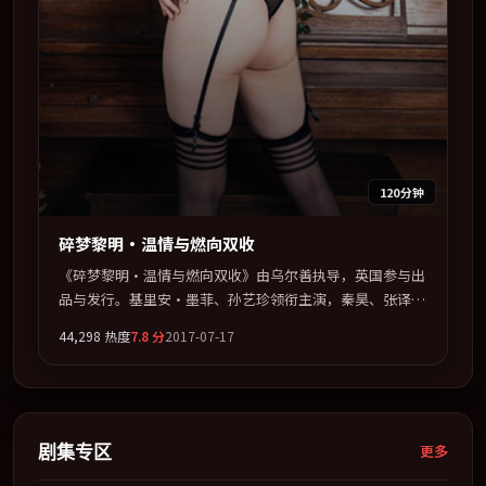
120分钟
碎梦黎明·温情与燃向双收
《碎梦黎明·温情与燃向双收》由乌尔善执导，英国参与出
品与发行。基里安·墨菲、孙艺珍领衔主演，秦昊、张译、
谭卓、松田龙平联袂出演。多条时间线交织，真相在最后一
44,298
热度
7.8
分
2017-07-17
刻才缓缓合拢。全片以「喜剧」类型为骨架，在叙事、表演
与视听上力求统一。定于 2017-08-01 在内地院线及主流平
台同步亮相，2017 年度话题片中口碑稳健，适合喜欢强情
节与人物弧光的观众完整观看。
剧集专区
更多