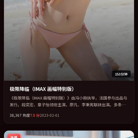
153分钟
极限降临（IMAX 画幅特别版）
《极限降临（IMAX 画幅特别版）》由冯小刚执导，法国参与出品与
发行。段奕宏、章子怡领衔主演，廖凡、李秉宪联袂出演。多条时
间线交织，真相在最后一刻才缓缓合拢。全片以「奇幻」类型为骨
38,367
热度
7.5
分
2023-02-01
架，在叙事、表演与视听上力求统一。定于 2023-01-19 在内地院线
及主流平台同步亮相，2023 年度话题片中口碑稳健，适合喜欢强情
节与人物弧光的观众完整观看。
热播