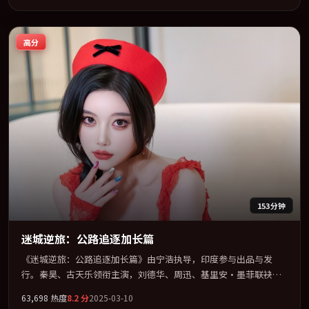
院线及主流平台同步亮相，2026 年度话题片中口碑稳健，适合喜欢
强情节与人物弧光的观众完整观看。
高分
153分钟
迷城逆旅：公路追逐加长篇
《迷城逆旅：公路追逐加长篇》由宁浩执导，印度参与出品与发
行。秦昊、古天乐领衔主演，刘德华、周迅、基里安·墨菲联袂出
演。把一场意外写成对命运与选择的漫长追问。全片以「犯罪」类
63,698
热度
8.2
分
2025-03-10
型为骨架，在叙事、表演与视听上力求统一。定于 2025-03-21 在内