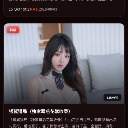
联袂出演。在罪案类型框架下完成对时代焦虑的隐喻表达。全片以
157,637
热度
6.4
分
2018-08-03
「奇幻」类型为骨架，在叙事、表演与视听上力求统一。定于
2018-01-15 在内地院线及主流平台同步亮相，2018 年度话题片中口
碑稳健，适合喜欢强情节与人物弧光的观众完整观看。
韩剧
135分钟
银翼猎局（独家幕后花絮收录）
《银翼猎局（独家幕后花絮收录）》由刁亦男执导，韩国参与出品
与发行。菊地凛子、张子枫领衔主演，易烊千玺、全智贤、周冬